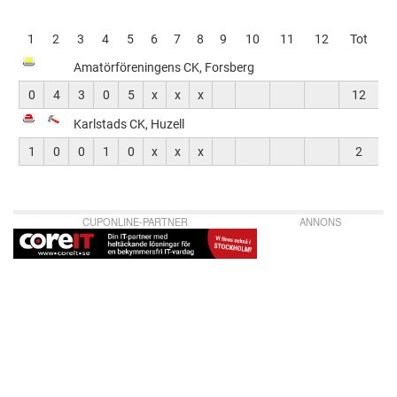
CK,
Huzell
1
2
3
4
5
6
7
8
9
10
11
12
Tot
Amatörföreningens CK, Forsberg
0
4
3
0
5
x
x
x
12
Karlstads CK, Huzell
1
0
0
1
0
x
x
x
2
CUPONLINE-PARTNER
ANNONS