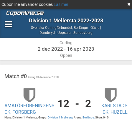
Cuponline använder cookies
Läs mer
Division 1 Mellersta 2022-2023
Curling
Svenska Curlingförbundet
,
Borlänge | Gävle |
Borlänge
Danderyd | Uppsala | Sundbyberg
|
Curling
Gävle
|
2 dec 2022 - 16 apr 2023
Danderyd
Öppen
|
Uppsala
|
Sundbyberg
Match #0
lördag 03 december 18:00
12
-
2
Amatörföreningens
Borlänge
AMATÖRFÖRENINGENS
KARLSTADS
CK,
Borlänge
CK, FORSBERG
CK, HUZELL
Forsberg
Klass: Division 1 Mellersta, Grupp:
Division 1 Mellersta,
Arena:
Borlänge,
Skott: 0 - 0
vs
Karlstads