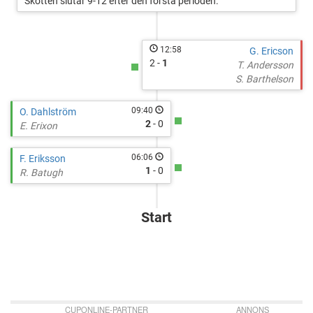
Skotten slutar 9-12 efter den första perioden.
12:58
G. Ericson
2 -
1
T. Andersson
S. Barthelson
09:40
O. Dahlström
2
- 0
E. Erixon
06:06
F. Eriksson
1
- 0
R. Batugh
Start
CUPONLINE-PARTNER
ANNONS