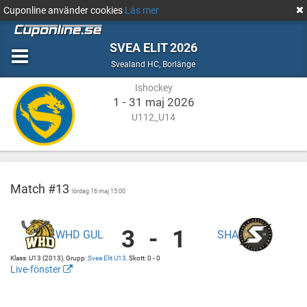
Cuponline använder cookies
Läs mer
SVEA ELIT 2026
Ishockey
Borlänge
Svealand HC
,
Borlänge
Ishockey
1 - 31 maj 2026
U112_U14
Match #13
lördag 16 maj 15:00
3
-
1
WHD GUL
SHA
Wild
Hockey
Klass: U13 (2013), Grupp:
Svea Elit U13,
Skott: 0 - 0
Gul
Live-fönster
vs
http://cuponline.se/gameView.aspx?
Stockholm
cupid=39519&gameid=367088