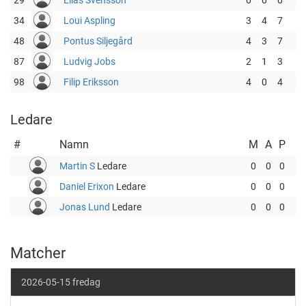
29
Elias Svensson
0
0
0
34
Loui Aspling
3
4
7
48
Pontus Siljegård
4
3
7
87
Ludvig Jobs
2
1
3
98
Filip Eriksson
4
0
4
Ledare
#
Namn
M
A
P
Martin S
Ledare
0
0
0
Daniel Erixon
Ledare
0
0
0
Jonas Lund
Ledare
0
0
0
Matcher
2026-05-15 fredag