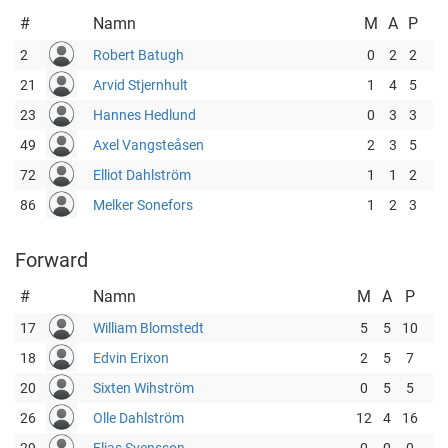
#
Namn
M
A
P
2
Robert Batugh
0
2
2
21
Arvid Stjernhult
1
4
5
23
Hannes Hedlund
0
3
3
49
Axel Vangsteåsen
2
3
5
72
Elliot Dahlström
1
1
2
86
Melker Sonefors
1
2
3
Forward
#
Namn
M
A
P
17
William Blomstedt
5
5
10
18
Edvin Erixon
2
5
7
20
Sixten Wihström
0
5
5
26
Olle Dahlström
12
4
16