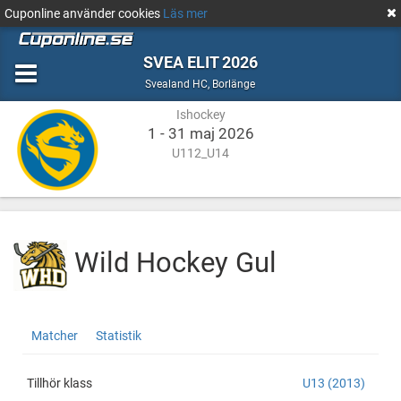
Cuponline använder cookies
Läs mer
SVEA ELIT 2026
Ishockey
Borlänge
Svealand HC
,
Borlänge
Ishockey
1 - 31 maj 2026
U112_U14
Wild Hockey Gul
Wild
http://cuponline.se/teamView.aspx?
Matcher
Statistik
Hockey
cupid=39519&id=185877
Gul
Tillhör klass
U13 (2013)