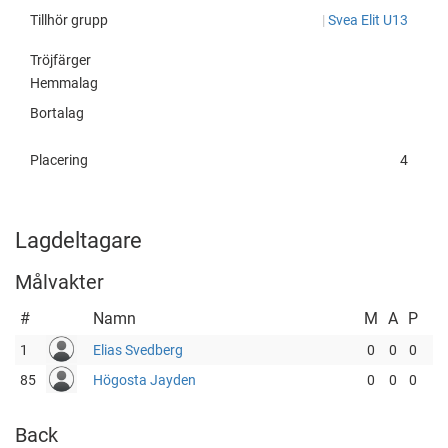
Tillhör grupp
|
Svea Elit U13
Tröjfärger
Hemmalag
Bortalag
Placering
4
Lagdeltagare
Målvakter
#
Namn
M
A
P
1
Elias Svedberg
0
0
0
85
Högosta Jayden
0
0
0
Back