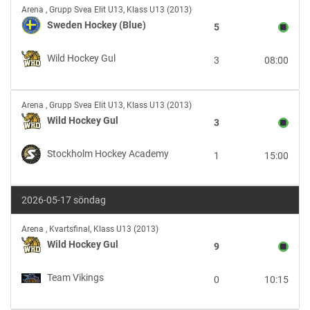
Sweden
Arena
,
Grupp Svea Elit U13, Klass U13 (2013)
Hockey
Sweden Hockey (Blue)
5
(Blue)
vs
Wild Hockey Gul
3
08:00
Wild
Hockey
Gul
Wild
Arena
,
Grupp Svea Elit U13, Klass U13 (2013)
Hockey
Wild Hockey Gul
3
Gul
vs
Stockholm Hockey Academy
1
15:00
Stockholm
Hockey
Academy
2026-05-17 söndag
Wild
Arena
,
Kvartsfinal, Klass U13 (2013)
Hockey
Wild Hockey Gul
9
Gul
vs
Team Vikings
0
10:15
Team
Vikings