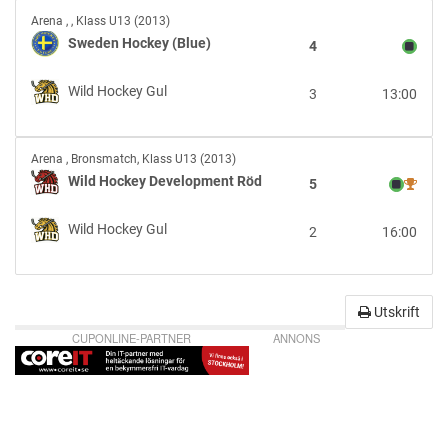
Sweden
Arena
,
, Klass U13 (2013)
Hockey
Sweden Hockey (Blue)
4
(Blue)
vs
Wild Hockey Gul
3
13:00
Wild
Hockey
Gul
Wild
Arena
,
Bronsmatch, Klass U13 (2013)
Hockey
Wild Hockey Development Röd
5
Development
Röd
Wild Hockey Gul
2
16:00
vs
Wild
Hockey
Gul
Utskrift
CUPONLINE-PARTNER
ANNONS