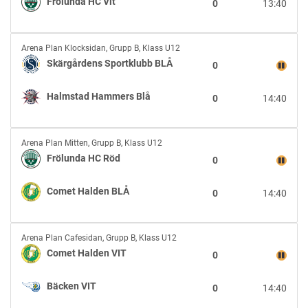
Frölunda HC Vit
0
13:40
Frölunda
HC
Vit
Skärgårdens
Arena Plan Klocksidan
,
Grupp B, Klass U12
Sportklubb
Skärgårdens Sportklubb BLÅ
0
BLÅ
vs
Halmstad Hammers Blå
0
14:40
Halmstad
Hammers
Blå
Frölunda
Arena Plan Mitten
,
Grupp B, Klass U12
HC
Frölunda HC Röd
0
Röd
vs
Comet Halden BLÅ
0
14:40
Comet
Halden
BLÅ
Comet
Arena Plan Cafesidan
,
Grupp B, Klass U12
Halden
Comet Halden VIT
0
VIT
vs
Bäcken VIT
0
14:40
Bäcken
VIT