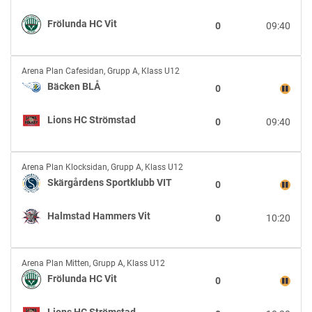
Vit
vs
Frölunda HC Vit
0
09:40
Frölunda
HC
Vit
Bäcken
Arena Plan Cafesidan
,
Grupp A, Klass U12
BLÅ
Bäcken BLÅ
0
vs
Lions
Lions HC Strömstad
0
09:40
HC
Strömstad
Skärgårdens
Arena Plan Klocksidan
,
Grupp A, Klass U12
Sportklubb
Skärgårdens Sportklubb VIT
0
VIT
vs
Halmstad Hammers Vit
0
10:20
Halmstad
Hammers
Vit
Frölunda
Arena Plan Mitten
,
Grupp A, Klass U12
HC
Frölunda HC Vit
0
Vit
vs
Lions HC Strömstad