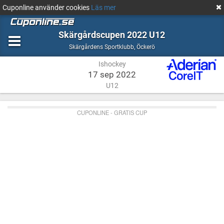
Cuponline använder cookies
Läs mer
Skärgårdscupen 2022 U12
Ishockey
Öckerö
Skärgårdens Sportklubb
,
Öckerö
Ishockey
17 sep 2022
U12
CUPONLINE - GRATIS CUP