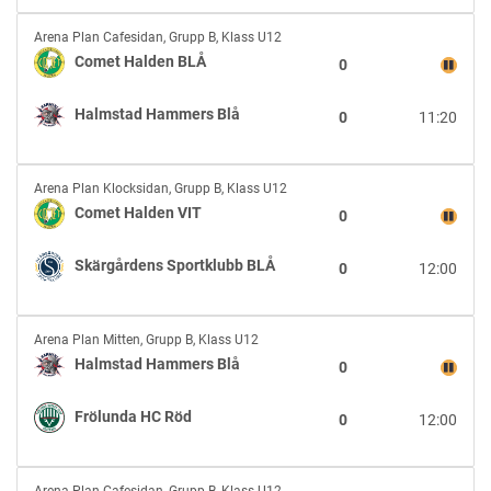
VIT
Comet
Arena Plan Cafesidan
,
Grupp B, Klass U12
Halden
Comet Halden BLÅ
0
BLÅ
vs
Halmstad Hammers Blå
0
11:20
Halmstad
Hammers
Blå
Comet
Arena Plan Klocksidan
,
Grupp B, Klass U12
Halden
Comet Halden VIT
0
VIT
vs
Skärgårdens Sportklubb BLÅ
0
12:00
Skärgårdens
Sportklubb
BLÅ
Halmstad
Arena Plan Mitten
,
Grupp B, Klass U12
Hammers
Halmstad Hammers Blå
0
Blå
vs
Frölunda HC Röd
0
12:00
Frölunda
HC
Röd
Bäcken