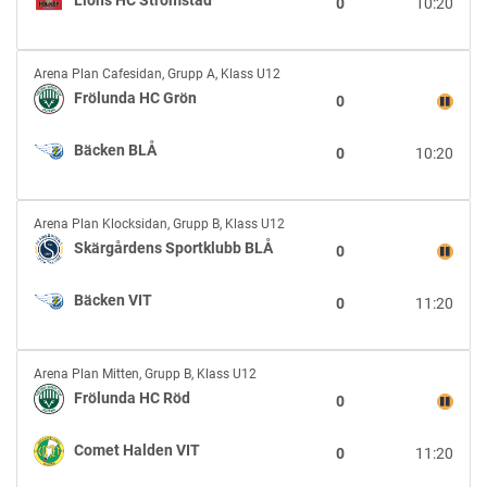
0
10:20
Lions
HC
Strömstad
Frölunda
Arena Plan Cafesidan
,
Grupp A, Klass U12
HC
Frölunda HC Grön
0
Grön
vs
Bäcken BLÅ
0
10:20
Bäcken
BLÅ
Skärgårdens
Arena Plan Klocksidan
,
Grupp B, Klass U12
Sportklubb
Skärgårdens Sportklubb BLÅ
0
BLÅ
vs
Bäcken VIT
0
11:20
Bäcken
VIT
Frölunda
Arena Plan Mitten
,
Grupp B, Klass U12
HC
Frölunda HC Röd
0
Röd
vs
Comet Halden VIT
0
11:20
Comet
Halden