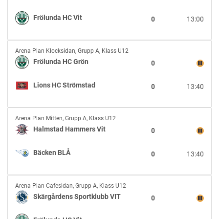
vs
Frölunda
Frölunda HC Vit
0
13:00
HC
Vit
Frölunda
Arena Plan Klocksidan
,
Grupp A, Klass U12
HC
Frölunda HC Grön
0
Grön
vs
Lions HC Strömstad
0
13:40
Lions
HC
Strömstad
Halmstad
Arena Plan Mitten
,
Grupp A, Klass U12
Hammers
Halmstad Hammers Vit
0
Vit
vs
Bäcken BLÅ
0
13:40
Bäcken
BLÅ
Skärgårdens
Arena Plan Cafesidan
,
Grupp A, Klass U12
Sportklubb
Skärgårdens Sportklubb VIT
0
VIT
vs