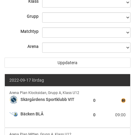
Klass
Grupp
Matchtyp
Arena
2022-09-17 lördag
Skärgårdens
Arena Plan Klocksidan
,
Grupp A, Klass U12
Sportklubb
Skärgårdens Sportklubb VIT
0
VIT
vs
Bäcken BLÅ
0
09:00
Bäcken
BLÅ
Frölunda
Arena Plan Mitten
,
Grupp A, Klass U12