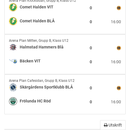
Comet
Arena Plan Klocksidan
,
Grupp B, Klass U12
Halden
Comet Halden VIT
0
VIT
vs
Comet Halden BLÅ
0
16:00
Comet
Halden
BLÅ
Halmstad
Arena Plan Mitten
,
Grupp B, Klass U12
Hammers
Halmstad Hammers Blå
0
Blå
vs
Bäcken VIT
0
16:00
Bäcken
VIT
Skärgårdens
Arena Plan Cafesidan
,
Grupp B, Klass U12
Sportklubb
Skärgårdens Sportklubb BLÅ
0
BLÅ
vs
Frölunda HC Röd
0
16:00
Frölunda
HC
Röd
Utskrift