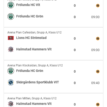
HC
Frölunda HC Vit
0
Vit
vs
Frölunda HC Grön
0
09:00
Frölunda
HC
Grön
Lions
Arena Plan Cafesidan
,
Grupp A, Klass U12
HC
Lions HC Strömstad
0
Strömstad
vs
Halmstad Hammers Vit
0
09:00
Halmstad
Hammers
Vit
Frölunda
Arena Plan Klocksidan
,
Grupp A, Klass U12
HC
Frölunda HC Grön
0
Grön
vs
Skärgårdens Sportklubb VIT
0
09:40
Skärgårdens
Sportklubb
VIT
Halmstad
Arena Plan Mitten
,
Grupp A, Klass U12
Hammers
Halmstad Hammers Vit
0