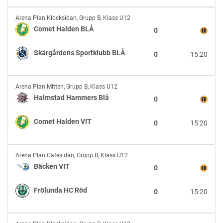
Comet
Arena Plan Klocksidan
,
Grupp B, Klass U12
Halden
Comet Halden BLÅ
0
BLÅ
vs
Skärgårdens Sportklubb BLÅ
0
15:20
Skärgårdens
Sportklubb
BLÅ
Halmstad
Arena Plan Mitten
,
Grupp B, Klass U12
Hammers
Halmstad Hammers Blå
0
Blå
vs
Comet Halden VIT
0
15:20
Comet
Halden
VIT
Bäcken
Arena Plan Cafesidan
,
Grupp B, Klass U12
VIT
Bäcken VIT
0
vs
Frölunda
Frölunda HC Röd
0
15:20
HC
Röd