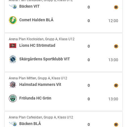
Arena Plan Cafesidan
,
Grupp B, Klass U12
VIT
Bäcken VIT
0
vs
Comet
Comet Halden BLÅ
0
12:00
Halden
BLÅ
Lions
Arena Plan Klocksidan
,
Grupp A, Klass U12
HC
Lions HC Strömstad
0
Strömstad
vs
Skärgårdens Sportklubb VIT
0
13:00
Skärgårdens
Sportklubb
VIT
Halmstad
Arena Plan Mitten
,
Grupp A, Klass U12
Hammers
Halmstad Hammers Vit
0
Vit
vs
Frölunda HC Grön
0
13:00
Frölunda
HC
Grön
Bäcken
Arena Plan Cafesidan
,
Grupp A, Klass U12
BLÅ
Bäcken BLÅ
0