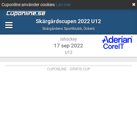
Cuponline använder cookies
Läs mer
Skärgårdscupen 2022 U12
Ishockey
Öckerö
Skärgårdens Sportklubb
,
Öckerö
Ishockey
17 sep 2022
U12
CUPONLINE - GRATIS CUP