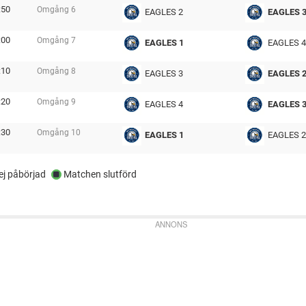
:50
Omgång
6
EAGLES 2
EAGLES 
tmp
:00
Omgång
7
EAGLES 1
EAGLES 4
tmp
:10
Omgång
8
EAGLES 3
EAGLES 
tmp
:20
Omgång
9
EAGLES 4
EAGLES 
tmp
:30
Omgång
10
EAGLES 1
EAGLES 2
tmp
j påbörjad
Matchen slutförd
ANNONS