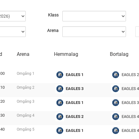
Klass
Arena
d
Arena
Hemmalag
Bortalag
:00
Omgång
1
EAGLES 1
EAGLES 2
tmp
:10
Omgång
2
EAGLES 3
EAGLES 4
tmp
:20
Omgång
3
EAGLES 1
EAGLES 3
tmp
:30
Omgång
4
EAGLES 2
EAGLES 4
tmp
:40
Omgång
5
EAGLES 1
EAGLES 4
tmp