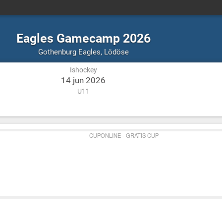
Eagles Gamecamp 2026
Ishockey
Lödöse
Gothenburg Eagles
,
Lödöse
Ishockey
14 jun 2026
U11
CUPONLINE - GRATIS CUP