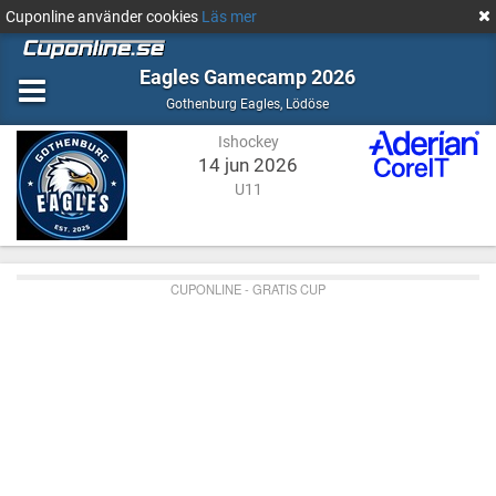
Cuponline använder cookies
Läs mer
Eagles Gamecamp 2026
Ishockey
Lödöse
Gothenburg Eagles
,
Lödöse
Ishockey
14 jun 2026
U11
CUPONLINE - GRATIS CUP