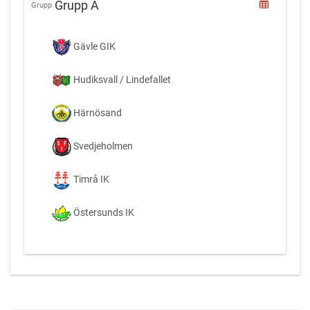
Grupp A
Grupp
Gävle GIK
Hudiksvall / Lindefallet
Härnösand
Svedjeholmen
Timrå IK
Östersunds IK