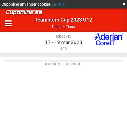
Cuponline använder cookies
Läs mer
Teamsters Cup 2023 U12
Ishockey
Timrå
Timrå IK
,
Timrå
Ishockey
17 - 19 mar 2023
U 12
CUPONLINE - GRATIS CUP