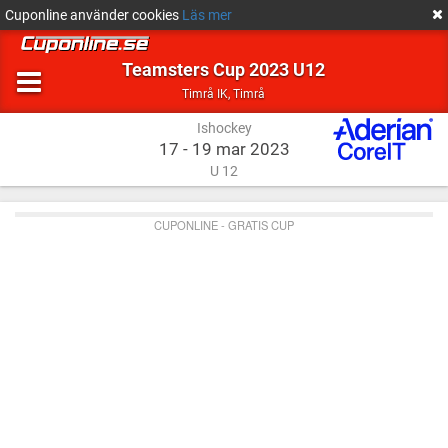
Cuponline använder cookies
Läs mer
Teamsters Cup 2023 U12
Ishockey
Timrå
Timrå IK
,
Timrå
Ishockey
17 - 19 mar 2023
U 12
CUPONLINE - GRATIS CUP