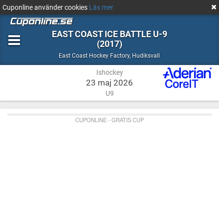
Cuponline använder cookies
Läs mer
EAST COAST ICE BATTLE U-9
(2017)
Ishockey
Hudiksvall
East Coast Hockey Factory
,
Hudiksvall
Ishockey
23 maj 2026
U9
CUPONLINE - GRATIS CUP