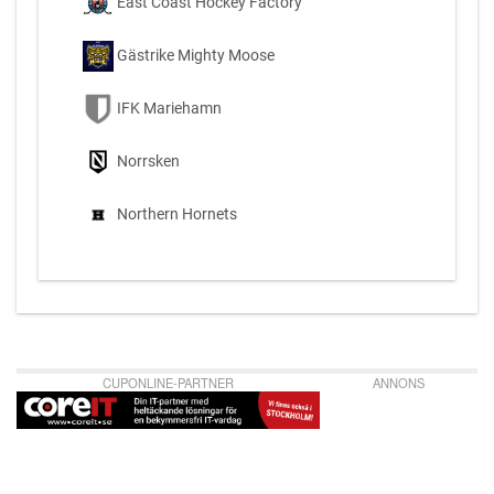
East Coast Hockey Factory
Gästrike Mighty Moose
IFK Mariehamn
Norrsken
Northern Hornets
CUPONLINE-PARTNER
ANNONS