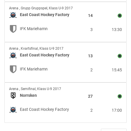
East
Arena
,
Grupp Gruppspel, Klass U-9 2017
Coast
East Coast Hockey Factory
14
Hockey
Factory
IFK Mariehamn
3
13:30
vs
IFK
Mariehamn
East
Arena
,
Kvartsfinal, Klass U-9 2017
Coast
East Coast Hockey Factory
13
Hockey
Factory
IFK Mariehamn
2
15:45
vs
IFK
Mariehamn
Norrsken
Arena
,
Semifinal, Klass U-9 2017
vs
Norrsken
27
East
Coast
East Coast Hockey Factory
2
17:00
Hockey
Factory