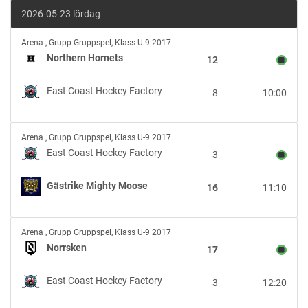
2026-05-23 lördag
Northern
Arena
,
Grupp Gruppspel, Klass U-9 2017
Hornets
Northern Hornets
12
vs
East
East Coast Hockey Factory
8
10:00
Coast
Hockey
Factory
East
Arena
,
Grupp Gruppspel, Klass U-9 2017
Coast
East Coast Hockey Factory
3
Hockey
Factory
Gästrike Mighty Moose
16
11:10
vs
Gästrike
Mighty
Norrsken
Moose
Arena
,
Grupp Gruppspel, Klass U-9 2017
vs
Norrsken
17
East
Coast
East Coast Hockey Factory
3
12:20
Hockey
Factory