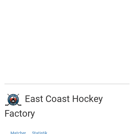
East Coast Hockey
Factory
East
http://cuponline.se/teamView.aspx?
Matcher
Statistik