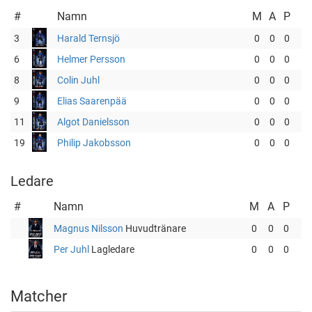
#
Namn
M
A
P
3
Harald Ternsjö
0
0
0
6
Helmer Persson
0
0
0
8
Colin Juhl
0
0
0
9
Elias Saarenpää
0
0
0
11
Algot Danielsson
0
0
0
19
Philip Jakobsson
0
0
0
Ledare
#
Namn
M
A
P
Magnus Nilsson
Huvudtränare
0
0
0
Per Juhl
Lagledare
0
0
0
Matcher