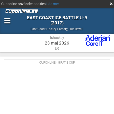
Cuponline använder cookies
Läs mer
EAST COAST ICE BATTLE U-9
(2017)
Ishockey
Hudiksvall
East Coast Hockey Factory
,
Hudiksvall
Ishockey
23 maj 2026
U9
CUPONLINE - GRATIS CUP