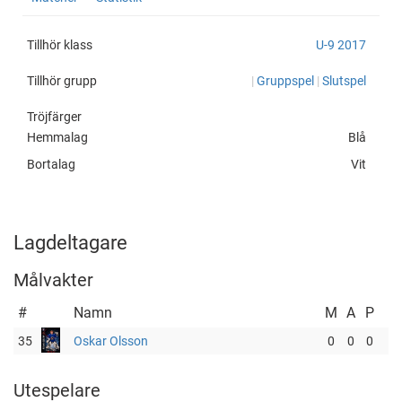
Coast
cupid=39652&id=185735
Hockey
Factory
Tillhör klass
U-9 2017
Tillhör grupp
|
Gruppspel
|
Slutspel
Tröjfärger
Hemmalag
Blå
Bortalag
Vit
Lagdeltagare
Målvakter
#
Namn
M
A
P
35
Oskar Olsson
0
0
0
Utespelare