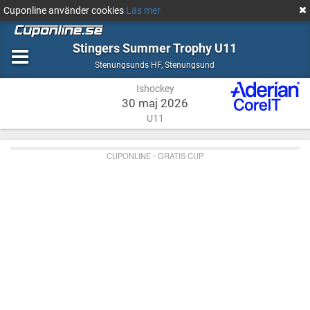
Cuponline använder cookies
Läs mer
Stingers Summer Trophy U11
Ishockey
Stenungsund
Stenungsunds HF
,
Stenungsund
Ishockey
30 maj 2026
U11
CUPONLINE - GRATIS CUP