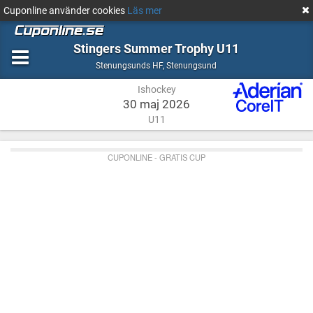
Cuponline använder cookies
Läs mer
Stingers Summer Trophy U11
Ishockey
Stenungsund
Stenungsunds HF
,
Stenungsund
Ishockey
30 maj 2026
U11
CUPONLINE - GRATIS CUP