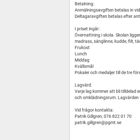
Betalning:
Anmälningsavgiften betalas in vi
Deltagaravgiften betalas efter a
I priset ingår:
Övernattning i skola. Skolan ligger 
madrass, sänglinne, kudde, filt, t
Frukost
Lunch
Middag
Kvällsmål
Pokaler och medaljer till de tre fö
Lagvärd:
Varje lag kommer att bli tilldelad
och omklädningsrum. Lagvärden är 
Vid frågor kontakta:
Patrik Gillgren, 076 822 01 70
patrik.gillgren@pgmt.se