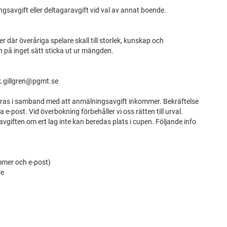
gsavgift eller deltagaravgift vid val av annat boende.
där överåriga spelare skall till storlek, kunskap och
 på inget sätt sticka ut ur mängden.
rik.gillgren@pgmt.se
eras i samband med att anmälningsavgift inkommer. Bekräftelse
 e-post. Vid överbokning förbehåller vi oss rätten till urval.
vgiften om ert lag inte kan beredas plats i cupen. Följande info
mer och e-post)
re