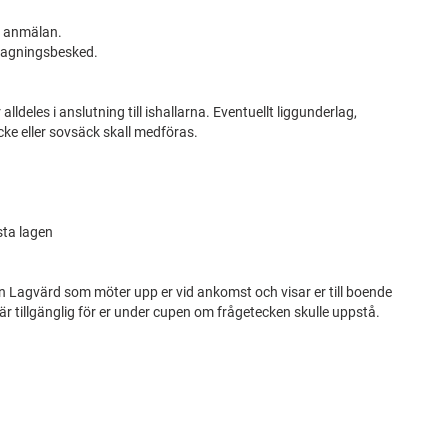
d anmälan.
ntagningsbesked.
alldeles i anslutning till ishallarna. Eventuellt liggunderlag,
äcke eller sovsäck skall medföras.
rsta lagen
 en Lagvärd som möter upp er vid ankomst och visar er till boende
tillgänglig för er under cupen om frågetecken skulle uppstå.