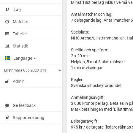
Minst 18st per lag inklusive målva
Lag
Antal matcher och lag:
7 deltagande lag. Antal matcher 6-
Matcher
Spelplats:
Tabeller
NHC Arena/Lillstrimmahallen. Hal
Statistik
Speltid och spelform:
2 x 20 min
Language
Helplan, 5 mot 5 plus målvakt
1 min utvisningar
Regler:
Admin
Svenska ishockeyförbundet
Anmälningsavgift:
3 000 kronor per lag. Betalas in 
Ge feedback
Märk betalningen med "Lillstrim
Rapportera bugg
Deltagaravgift:
975 kr / deltagare (ledare räknas