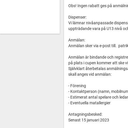
Obs! Ingen rabatt ges på anmälnin
Dispenser:
Vi lämnar nivåanpassade dispenser 
uppträdande vara på U13 nivå och
Anmälan:
Anmälan sker via e-post till. pat
Anmälan är bindande och registr
på plats i cupen kommer att ske via
Självklart återbetalas anmälningsa
skall anges vid anmälan:
- Förening
- Kontaktperson (namn, mobilnum
- Estimerat antal spelare och leda
- Eventuella matallergier
Antagningsbesked:
Senast 15 januari 2023