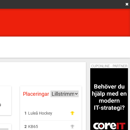
CUPONLINE - PARTNER
Placeringar
9
1
Luleå Hockey
2
KB65