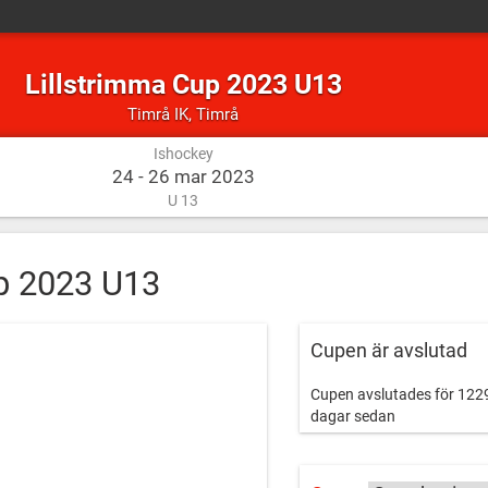
Lillstrimma Cup 2023 U13
Ishockey
Timrå
Timrå IK
,
Timrå
Ishockey
24 - 26 mar 2023
U 13
p 2023 U13
Cupen är avslutad
Cupen avslutades för 122
dagar sedan