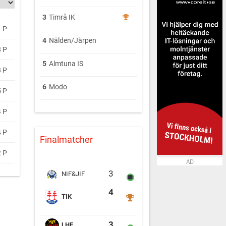
3
Timrå IK
 P
4
Nälden/Järpen
8 P
5
Almtuna IS
8 P
6
Modo
5 P
4 P
4 P
Finalmatcher
2 P
AD
Nälden/Järpen vs Timrå IK
3
NIF&JIF
4
TIK
Luleå Hockey vs KB65
3
LHF