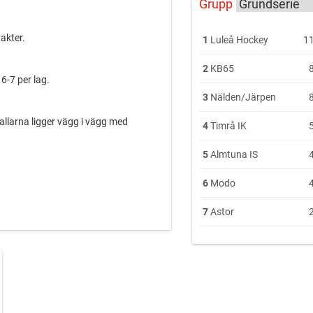
Grupp
akter.
1
Luleå Hockey
11
2
KB65
6-7 per lag.
3
Nälden/Järpen
llarna ligger vägg i vägg med
4
Timrå IK
5
Almtuna IS
6
Modo
7
Astor
n på bankgiro 312-2900
mma+Lag"