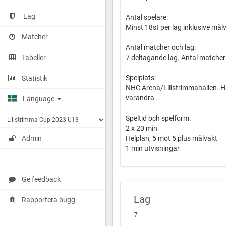
Lag
Antal spelare:
Minst 18st per lag inklusive målv
Matcher
Antal matcher och lag:
Tabeller
7 deltagande lag. Antal matcher 
Spelplats:
Statistik
NHC Arena/Lillstrimmahallen. Ha
varandra.
Language
Speltid och spelform:
2 x 20 min
Helplan, 5 mot 5 plus målvakt
Admin
1 min utvisningar
Regler:
Svenska ishockeyförbundet
Ge feedback
Lag
Anmälningsavgift:
Rapportera bugg
3 000 kronor per lag. Betalas i
7
Märk betalningen med "Lillstri