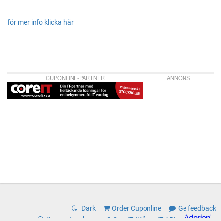
för mer info klicka här
CUPONLINE-PARTNER
ANNONS
Dark
Order Cuponline
Ge feedback
Rapportera bugg
© CoreIT (KÃ¤rnIT AB)