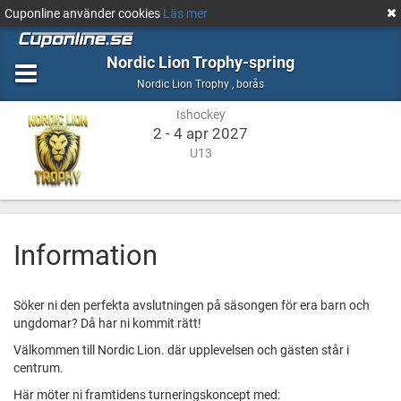
Cuponline använder cookies
Läs mer
Nordic Lion Trophy-spring
Ishockey
borås
Nordic Lion Trophy
,
borås
Ishockey
2 - 4 apr 2027
U13
Information
Söker ni den perfekta avslutningen på säsongen för era barn och
ungdomar? Då har ni kommit rätt!
Välkommen till Nordic Lion. där upplevelsen och gästen står i
centrum.
Här möter ni framtidens turneringskoncept med: