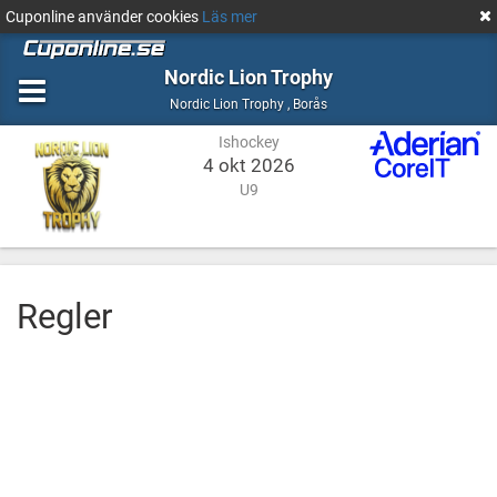
Cuponline använder cookies
Läs mer
Nordic Lion Trophy
Ishockey
Borås
Nordic Lion Trophy
,
Borås
Ishockey
4 okt 2026
U9
Regler