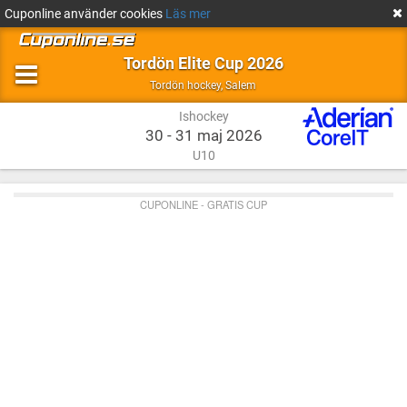
Cuponline använder cookies
Läs mer
Tordön Elite Cup 2026
Ishockey
Salem
Tordön hockey
,
Salem
Ishockey
30 - 31 maj 2026
U10
CUPONLINE - GRATIS CUP