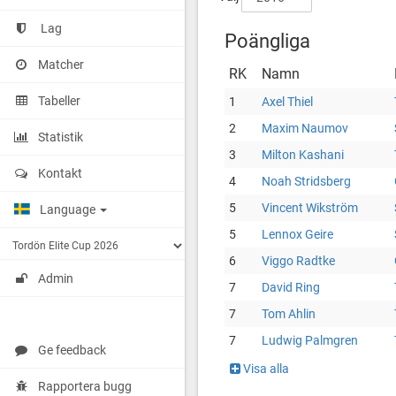
Lag
Poängliga
Matcher
RK
Namn
Tabeller
1
Axel Thiel
2
Maxim Naumov
Statistik
3
Milton Kashani
Kontakt
4
Noah Stridsberg
5
Vincent Wikström
Language
5
Lennox Geire
6
Viggo Radtke
Admin
7
David Ring
7
Tom Ahlin
7
Ludwig Palmgren
Ge feedback
Visa alla
Rapportera bugg