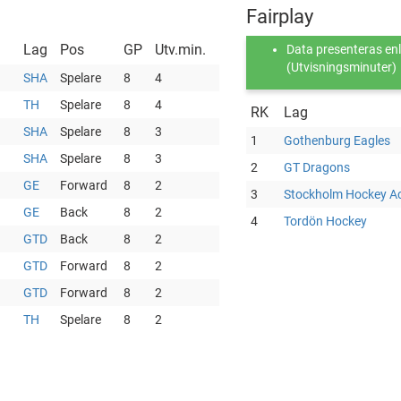
Fairplay
Lag
Pos
GP
Utv.min.
Data presenteras enli
(Utvisningsminuter)
SHA
Spelare
8
4
TH
Spelare
8
4
RK
Lag
SHA
Spelare
8
3
1
Gothenburg Eagles
SHA
Spelare
8
3
2
GT Dragons
GE
Forward
8
2
3
Stockholm Hockey 
GE
Back
8
2
4
Tordön Hockey
GTD
Back
8
2
GTD
Forward
8
2
GTD
Forward
8
2
TH
Spelare
8
2