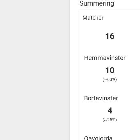
Summering
Matcher
16
Hemmavinster
10
(~63%)
Bortavinster
4
(~25%)
Oavgjorda