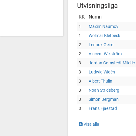
Utvisningsliga
RK
Namn
1
Maxim Naumov
1
Wolmar Klefbeck
2
Lennox Geire
2
Vincent Wikström
3
Jordan Comstedt Miletic
3
Ludwig Widén
3
Albert Thulin
3
Noah Stridsberg
3
Simon Bergman
3
Frans Fjaestad
Visa alla