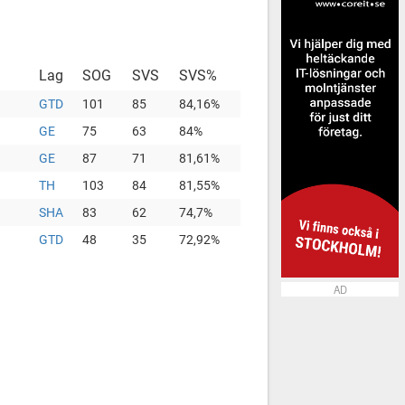
Lag
SOG
SVS
SVS%
GTD
101
85
84,16%
GE
75
63
84%
GE
87
71
81,61%
TH
103
84
81,55%
SHA
83
62
74,7%
GTD
48
35
72,92%
AD