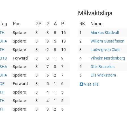
Målvaktsliga
Lag
Pos
GP
G
A
P
RK
Namn
TH
Spelare
8
8
8
16
1
Markus Stadvall
SHA
Spelare
8
8
5
13
2
William Gustafsson
TH
Spelare
8
2
8
10
3
Ludwig von Claer
GTD
Forward
8
8
1
9
4
Vilhelm Nordenberg
SHA
Spelare
8
7
0
7
5
Otiz Bruzelius
SHA
Spelare
8
5
2
7
6
Elis Wickström
GE
Forward
8
5
1
6
Visa alla
TH
Spelare
8
4
1
5
TH
Spelare
8
4
1
5
TH
Spelare
8
3
2
5