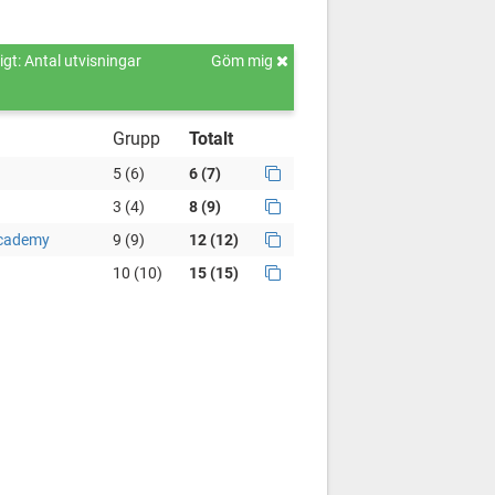
gt: Antal utvisningar
Göm mig
Grupp
Totalt
5 (6)
6 (7)
3 (4)
8 (9)
Academy
9 (9)
12 (12)
10 (10)
15 (15)