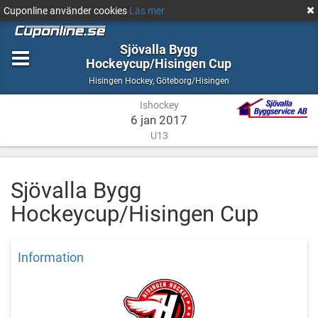
Cuponline använder cookies
Läs mer
Sjövalla Bygg
Hockeycup/Hisingen Cup
Ishockey
Göteborg/Hisingen
Hisingen Hockey
,
Göteborg/Hisingen
Ishockey
6 jan 2017
U13
Sjövalla Bygg
Hockeycup/Hisingen Cup
Information