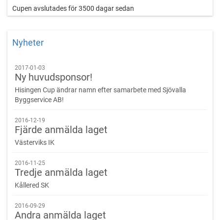
Turneringen garanterar varje lag minst 4 matcher.
Cupen avslutades för 3500 dagar sedan
Speltid på helplan:
Samtliga matcher i såväl grupp som slutspel avgörs under 2x15 minuter.
Nyheter
Byte:
Flygande
2017-01-03
Ny huvudsponsor!
Nivå:
Medel/Lätt
Hisingen Cup ändrar namn efter samarbete med Sjövalla
Byggservice AB!
Resultat:
Redovisas på CupOnline
2016-12-19
Fjärde anmälda laget
Priser:
Samtliga spelare får medalj.
Västerviks IK
Matchens lirare-pris till en spelare i vardera lagen i varje match.
Lagpris till 1-3 plats.
2016-11-25
Tredje anmälda laget
Regler:
Enligt Svenska ishockeyförbundet.
Kållered SK
Mat:
2016-09-29
För Lagen:
Andra anmälda laget