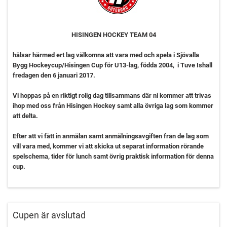
HISINGEN HOCKEY TEAM 04
hälsar härmed ert lag välkomna att vara med och spela i Sjövalla
Bygg Hockeycup/Hisingen Cup
för U1
3
-lag, födda 2004
,
i Tuve Ishall
fredagen den 6 januari 2017.
Vi hoppas på en riktigt rolig dag tillsammans där ni kommer att trivas
ihop med oss från Hisingen Hockey samt alla övriga lag som kommer
att delta.
Efter att vi fått in anmälan samt anmälningsavgiften från de lag som
vill vara med, kommer vi att skicka ut separat information rörande
spelschema, tider för lunch samt övrig praktisk information för denna
cup.
Cupen:
5 lag
Turneringen kommer att spelas som rak serie där alla möts.
Cupen är avslutad
Match spelas om 3:e plats samt final mellan 1:an-2:an.