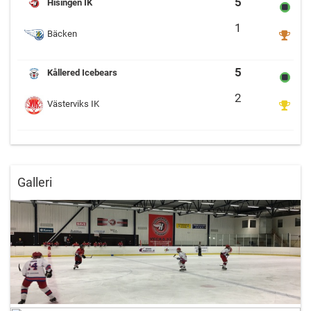
5
Hisingen IK
1
Bäcken
Kållered SK vs Västervi
5
Kållered Icebears
2
Västerviks IK
Galleri