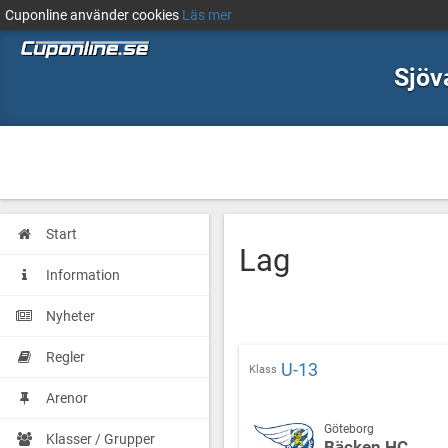
Cuponline använder cookies
Läs mer
Sjöv
Start
Lag
Information
Nyheter
Regler
U-13
Klass
Arenor
Göteborg
Klasser / Grupper
Bäcken HC