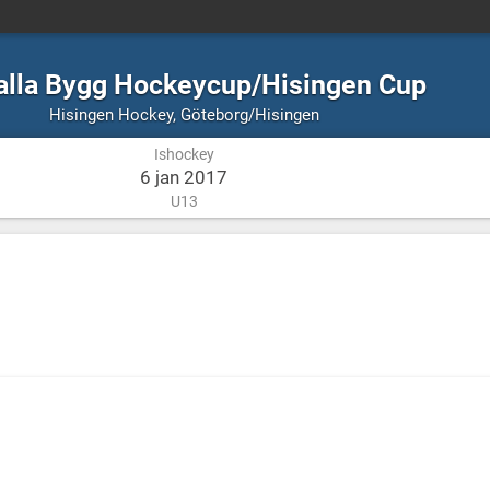
alla Bygg Hockeycup/Hisingen Cup
Ishockey
Göteborg/Hisingen
Hisingen Hockey
,
Göteborg/Hisingen
Ishockey
6 jan 2017
U13