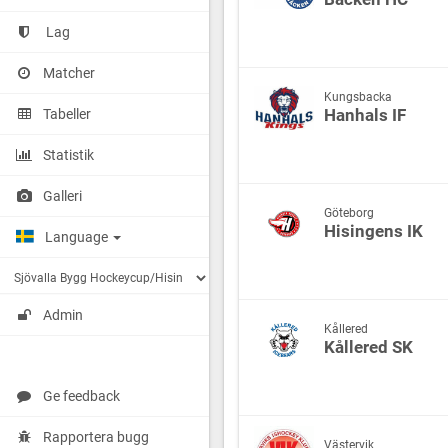
Lag
Matcher
Kungsbacka
Hanhals IF
Tabeller
Statistik
Galleri
Göteborg
Hisingens IK
Language
Admin
Kållered
Kållered SK
Ge feedback
Rapportera bugg
Västervik