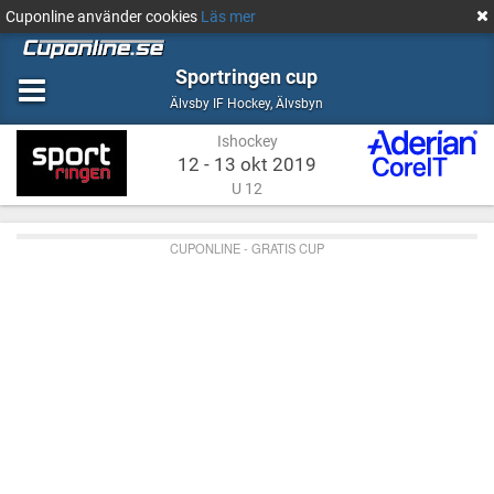
Cuponline använder cookies
Läs mer
Sportringen cup
Ishockey
Älvsbyn
Älvsby IF Hockey
,
Älvsbyn
Ishockey
12 - 13 okt 2019
U 12
CUPONLINE - GRATIS CUP