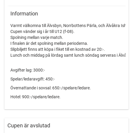
Information
Varmt välkomna till Älvsbyn, Norrbottens Pärla, och Älvåkra Ishall 
Cupen vänder sig i år till U12 (f-08).
Spolning mellan varje match.
I finalen är det spolning mellan perioderna.
Slipbiljett finns att köpa i fiket till en kostnad av 20:-.
Lunch och middag på lördag samt lunch söndag serveras i Älvåkra
Avgifter lag: 3000:-
Spelar/ledaravgift: 450:-
Övernattande i sovsal: 650:-/spelare/ledare.
Hotel: 900:-/spelare/ledare.
Frukost/kvällsmat ingår för övernattande lag.
Pokal till tre första lagen/medalj till alla.
Cupen är avslutad
ÖVRIGT