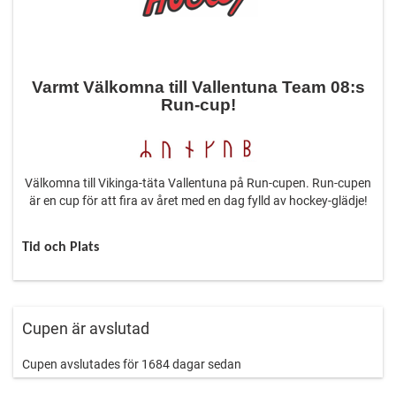
Varmt Välkomna till Vallentuna Team 08:s
Run-cup!
Välkomna till Vikinga-täta Vallentuna på Run-cupen. Run-cupen
är en cup för att fira av året med en dag fylld av hockey-glädje!
Tid och Plats
26:e december 2021
Vallentuna Ishall A, Parkvägen 5, Vallentuna
Första match startar 08:00
Run-cupen förväntas nått sitt mål senast mellan 19-20:00
Cupen är avslutad
Cupen är sanktionerad av Svenska Ishockeyförbundet.
Cupen avslutades för 1684 dagar sedan
Svårighetsnivå