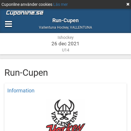
Cuponline använder cookies
Läs mer
Run-Cupen
Ishockey
VALLENTUNA
Vallentuna Hockey
,
VALLENTUNA
Ishockey
26 dec 2021
U14
Run-Cupen
Information