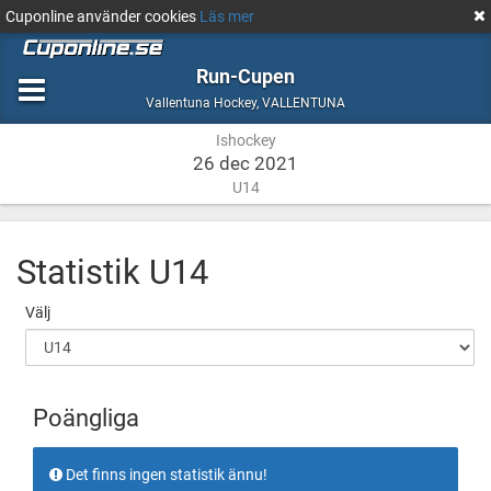
Cuponline använder cookies
Läs mer
Run-Cupen
Ishockey
VALLENTUNA
Vallentuna Hockey
,
VALLENTUNA
Ishockey
26 dec 2021
U14
Statistik
U14
Välj
Poängliga
Det finns ingen statistik ännu!