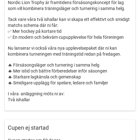
Nordic Lion Trophy är framtidens försäsongskoncept för lag
som vill kombinera träningsläger och turnering i samma helg.
Tack vare våra två ishallar kan vi skapa ett effektivt och smidigt
matchs schema där ni får:
✅ Mer hockey på kortare tid
✅ En modern och bekväm cupupplevelse för hela föreningen
Nu lanserar vi också våra nya upplevelsepaket där ni kan
kombinera turneringen med träningstid redan på fredagen.
🔥 Försäsongsläger och turnering i samma helg
🔥 Mer istid och bättre förberedelser inför säsongen
🔥 Starkare lagkänsla och gemenskap
🔥 Smidigare upplägg för spelare, ledare och familjer
I våra anläggning möts ni av:
Två ishallar
Varma och bekväma faciliteter
Bekväma läktare och stor foajé för umgänge
Mediakub som skapar extra känsla kring matcherna
Cupen ej startad
För anhöriga finns dessutom fördelen av att Borås erbjuder
shopping, restauranger, djurpark och aktiviteter mellan