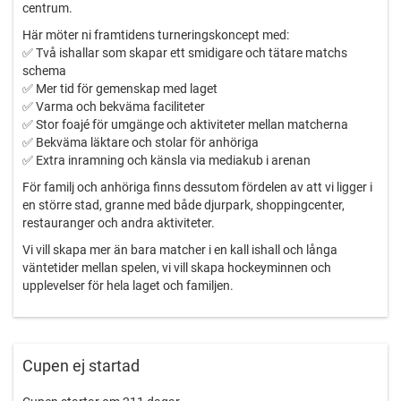
centrum.
Här möter ni framtidens turneringskoncept med:
✅ Två ishallar som skapar ett smidigare och tätare matchs
schema
✅ Mer tid för gemenskap med laget
✅ Varma och bekväma faciliteter
✅ Stor foajé för umgänge och aktiviteter mellan matcherna
✅ Bekväma läktare och stolar för anhöriga
✅ Extra inramning och känsla via mediakub i arenan
För familj och anhöriga finns dessutom fördelen av att vi ligger i
en större stad, granne med både djurpark, shoppingcenter,
restauranger och andra aktiviteter.
Vi vill skapa mer än bara matcher i en kall ishall och långa
väntetider mellan spelen, vi vill skapa hockeyminnen och
upplevelser för hela laget och familjen.
Varmt välkomna till Nordic Lion Trophy!
Cupen ej startad
Nordic Lion – When Experience Matters!
Läs mer och boka via länken nedan: