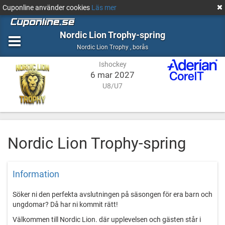
Cuponline använder cookies
Läs mer
Nordic Lion Trophy-spring
Ishockey
borås
Nordic Lion Trophy
,
borås
Ishockey
6 mar 2027
U8/U7
Nordic Lion Trophy-spring
Information
Söker ni den perfekta avslutningen på säsongen för era barn och
ungdomar? Då har ni kommit rätt!
Välkommen till Nordic Lion. där upplevelsen och gästen står i