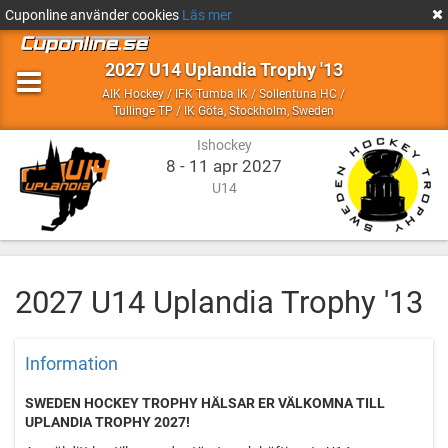
Cuponline använder cookies
Läs mer
2027 U14 Uplandia Trophy '13
AIK Hockey / IFK Tumba IK / Sollentuna HC /
Ishockey
Stockholm,
Tullinge TP / IK Göta
,
Stockholm, Sweden
Sweden
Ishockey
8 - 11 apr 2027
U14
2027 U14 Uplandia Trophy '13
Information
SWEDEN HOCKEY TROPHY HÄLSAR ER VÄLKOMNA TILL
UPLANDIA TROPHY 2027!