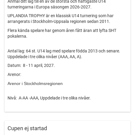
Anmäl ditt lag till en av de största och häftigaste U14
turneringarna i Europa säsongen 2026-2027.
UPLANDIA TROPHY är en klassisk U14 turnering som har
arrangerats i Stockholm-Uppsala regionen sedan 2011.
Flera kända spelare har genom åren fått äran att lyfta SHT
pokalerna.
Antal lag: 64 st. U14 lag med spelare födda 2013 och senare.
Uppdelade i tre olika nivåer (AAA, AA, A).
Datum: 8 - 11 april, 2027.
Arenor:
Arenor i Stockholmsregionen
Nivå: A-AA -AAA, Uppdelade i tre olika nivåer.
VIKTIGT:
1) Turneringen startar med några få matcher under
Torsdagskvällen den 8/4. Turneringen fortsätter på Fredagen
den 9 april, med matchstart kl. 08:00.
Cupen ej startad