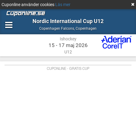
Cuponline använder cookies
Läs mer
Nordic International Cup U12
Ishockey
Copenhagen
Copenhagen Falcons
,
Copenhagen
Ishockey
15 - 17 maj 2026
U12
CUPONLINE - GRATIS CUP