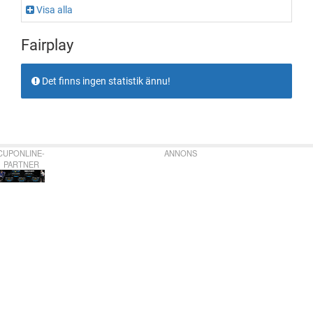
Visa alla
Fairplay
Det finns ingen statistik ännu!
CUPONLINE-
ANNONS
PARTNER