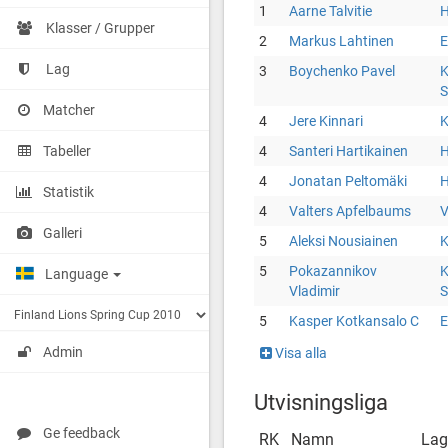
1
Aarne Talvitie
H
Klasser / Grupper
2
Markus Lahtinen
Lag
3
Boychenko Pavel
K
S
Matcher
4
Jere Kinnari
K
Tabeller
4
Santeri Hartikainen
H
4
Jonatan Peltomäki
H
Statistik
4
Valters Apfelbaums
V
Galleri
5
Aleksi Nousiainen
K
5
Pokazannikov
K
Language
Vladimir
S
5
Kasper Kotkansalo C
Admin
Visa alla
Utvisningsliga
Ge feedback
RK
Namn
Lag