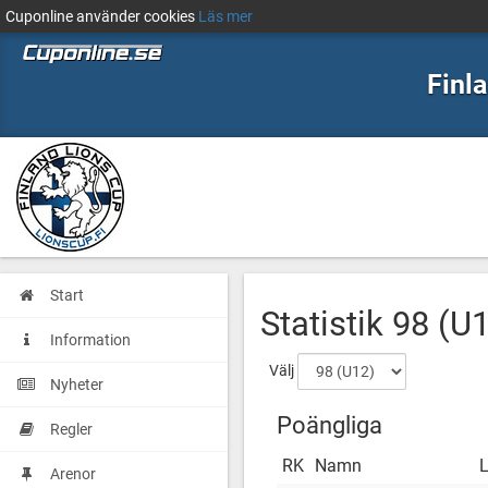
Cuponline använder cookies
Läs mer
Finl
Start
Statistik
98 (U
Information
Välj
Nyheter
Poängliga
Regler
RK
Namn
Arenor