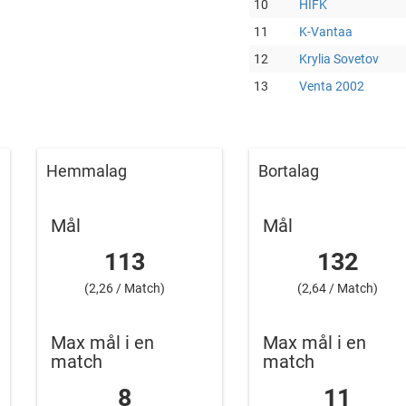
10
HIFK
11
K-Vantaa
12
Krylia Sovetov
13
Venta 2002
Hemmalag
Bortalag
Mål
Mål
113
132
(2,26 / Match)
(2,64 / Match)
Max mål i en
Max mål i en
match
match
8
11