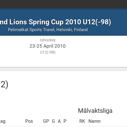
and Lions Spring Cup 2010 U12(-98)
Ishockey
Helsinki,
Pelimatkat Sports Travel
,
Helsinki, Finland
Finland
Ishockey
23-25 April 2010
U12(-98)
12)
Målvaktsliga
Lag
Pos
GP
G
A
P
RK
Namn