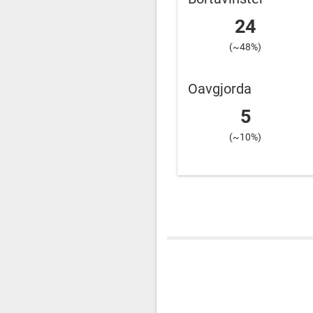
24
(~48%)
Oavgjorda
5
(~10%)