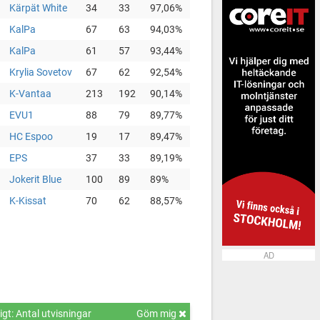
Kärpät White
34
33
97,06%
KalPa
67
63
94,03%
KalPa
61
57
93,44%
Krylia Sovetov
67
62
92,54%
K-Vantaa
213
192
90,14%
EVU1
88
79
89,77%
HC Espoo
19
17
89,47%
EPS
37
33
89,19%
Jokerit Blue
100
89
89%
K-Kissat
70
62
88,57%
AD
gt: Antal utvisningar
Göm mig