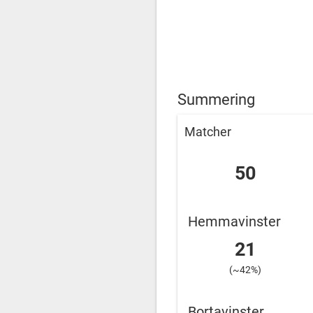
Summering
Matcher
50
Hemmavinster
21
(~42%)
Bortavinster