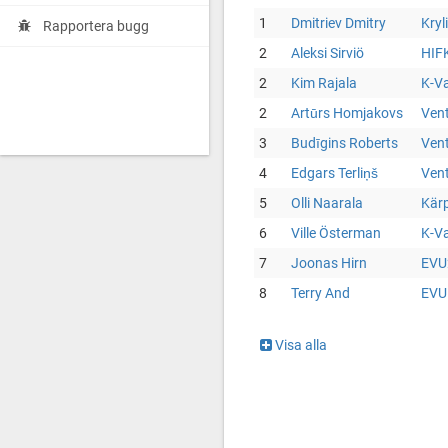
1
Dmitriev Dmitry
Kryl
Rapportera bugg
2
Aleksi Sirviö
HIF
2
Kim Rajala
K-V
2
Artūrs Homjakovs
Ven
3
Budīgins Roberts
Ven
4
Edgars Terliņš
Ven
5
Olli Naarala
Kärp
6
Ville Österman
K-V
7
Joonas Hirn
EVU
8
Terry And
EVU
Visa alla