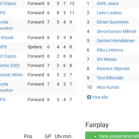
C Espoo
Forward
6
5
7
12
1
Antti Jaara
EPS
Forward
6
8
3
11
2
Leevi Laakso
rylia
Forward
7
5
4
9
3
Elmeri Suominen
ovetov
4
Sevostyanov Mikhail
-Kissat
Forward
6
5
3
8
5
Santeri Hämäläinen
IFK
Spelare
6
4
4
8
6
Riku Lindroos
C Espoo
Forward
6
2
6
8
7
Iiro Moisio
enta 2002
Forward
7
2
6
8
8
Rasmus Siljander
ärpät White
Forward
6
5
2
7
9
Toni Riihimäki
rylia
Forward
7
4
3
7
10
Nico Kumar
ovetov
Visa alla
EPS
Forward
6
3
4
7
Fairplay
Pos
GP
Utv.min.
Data presenteras enli