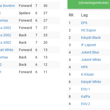
(Utvisningsminuter)
ia Sovetov
Forward
7
30
K
Spelare
6
27
RK
Lag
antaa
Forward
6
27
1
EPS
ta 2002
Forward
7
27
2
HC Espoo
ta 2002
Back
7
25
2
Kärpät Black
ta 2002
Back
7
20
3
IF Lejonet
ät White
Forward
6
15
4
Jokerit Blue
antaa
Back
6
13
4
Jokerit White
2
Back
6
12
4
HPK
1
Forward
6
11
5
K-Kissat
6
Kärpät White
7
EVU 1
8
KalPa
9
EVU 2