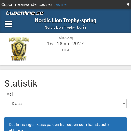
Cuponline använder cookies
Läs mer
Nordic Lion Trophy-spring
Ishockey
borås
Nordic Lion Trophy
,
borås
Ishockey
16 - 18 apr 2027
U14
Statistik
Välj
Det finns ingen klass på den här cupen som har statistik
aktiverat.