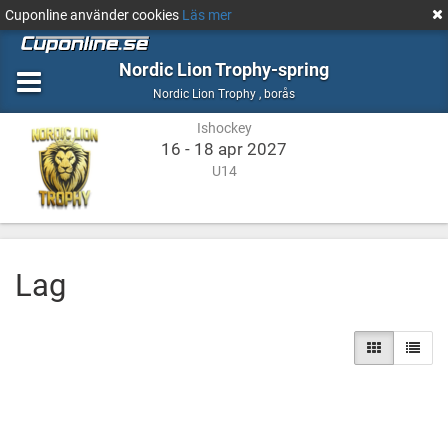
Cuponline använder cookies
Läs mer
Nordic Lion Trophy-spring
Ishockey
borås
Nordic Lion Trophy
,
borås
Ishockey
16 - 18 apr 2027
U14
Lag