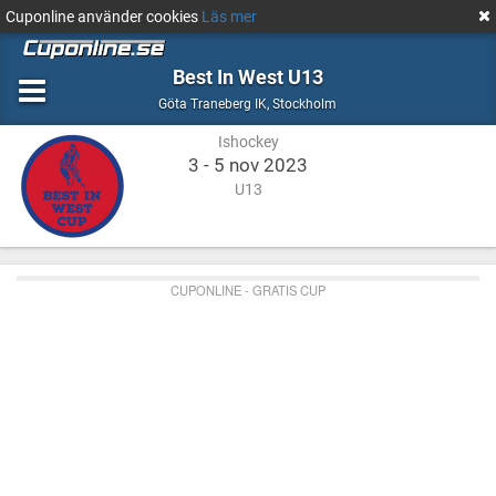
Cuponline använder cookies
Läs mer
Best In West U13
Ishockey
Stockholm
Göta Traneberg IK
,
Stockholm
Ishockey
3 - 5 nov 2023
U13
CUPONLINE - GRATIS CUP