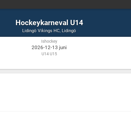
Hockeykarneval U14
Ishockey
Lidingö
Lidingö Vikings HC
,
Lidingö
Ishockey
2026-12-13 juni
U14 U15