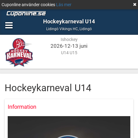
Cuponline använder cookies
Läs mer
Hockeykarneval U14
Ishockey
Lidingö
Lidingö Vikings HC
,
Lidingö
Ishockey
2026-12-13 juni
U14 U15
Hockeykarneval U14
Information