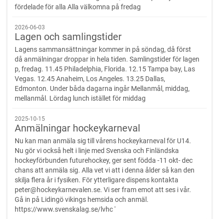
fördelade för alla Alla välkomna på fredag
2026-06-03
Lagen och samlingstider
Lagens sammansättningar kommer in på söndag, då först
då anmälningar droppar in hela tiden. Samlingstider för lagen
p, fredag. 11.45 Philadelphia, Florida. 12.15 Tampa bay, Las
Vegas. 12.45 Anaheim, Los Angeles. 13.25 Dallas,
Edmonton. Under båda dagarna ingår Mellanmål, middag,
mellanmål. Lördag lunch istället för middag
2025-10-15
Anmälningar hockeykarneval
Nu kan man anmäla sig till vårens hockeykarneval för U14.
Nu gör vi också helt i linje med Svenska och Finländska
hockeyförbunden futurehockey, ger sent födda -11 okt- dec
chans att anmäla sig. Alla vet vi att i denna ålder så kan den
skilja flera år i fysiken. För ytterligare dispens kontakta
peter@hockeykarnevalen.se. Vi ser fram emot att ses i vår.
Gå in på Lidingö vikings hemsida och anmäl.
https://www.svenskalag.se/lvhc '