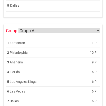
8
Dallas
Grupp
1
Edmonton
11 P
2
Philadelphia
10 P
3
Anaheim
9 P
4
Florida
6 P
5
Los Angeles Kings
6 P
6
Las Vegas
6 P
7
Dallas
6 P