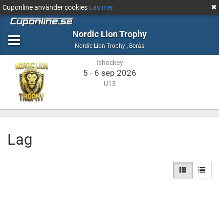
Cuponline använder cookies
Läs mer
Nordic Lion Trophy
Ishockey
Borås
Nordic Lion Trophy
,
Borås
Ishockey
5 - 6 sep 2026
U13
Lag