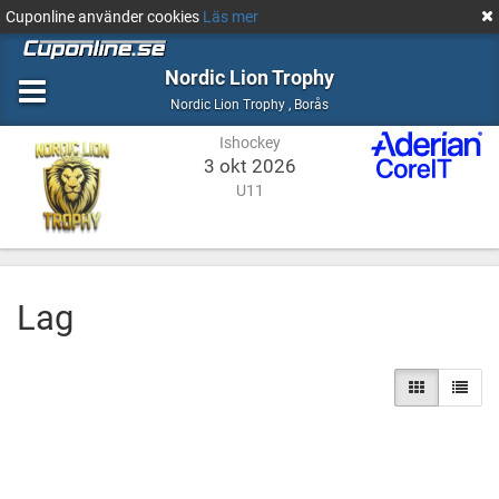
Cuponline använder cookies
Läs mer
Nordic Lion Trophy
Ishockey
Borås
Nordic Lion Trophy
,
Borås
Ishockey
3 okt 2026
U11
Lag