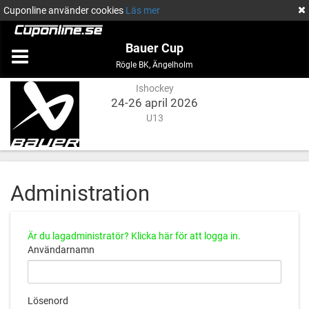
Cuponline använder cookies
Läs mer
Bauer Cup
Ishockey
Ängelholm
Rögle BK
,
Ängelholm
Ishockey
24-26 april 2026
U13
Administration
Är du lagadministratör? Klicka här för att logga in.
Användarnamn
Lösenord