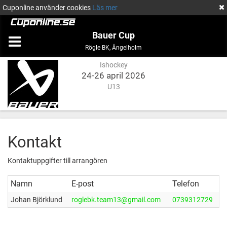
Cuponline använder cookies
Läs mer
Bauer Cup
Ishockey
Ängelholm
Rögle BK
,
Ängelholm
Ishockey
24-26 april 2026
U13
Kontakt
Kontaktuppgifter till arrangören
Namn
E-post
Telefon
Johan Björklund
roglebk.team13@gmail.com
0739312729