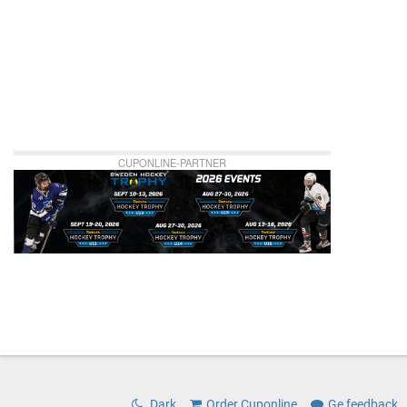
CUPONLINE-PARTNER
Dark
Order Cuponline
Ge feedback