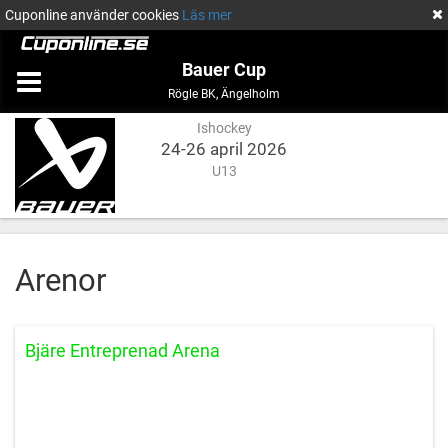
Cuponline använder cookies
Läs mer
Bauer Cup
Ishockey
Ängelholm
Rögle BK
,
Ängelholm
Ishockey
24-26 april 2026
U13
Arenor
Bjäre Entreprenad Arena