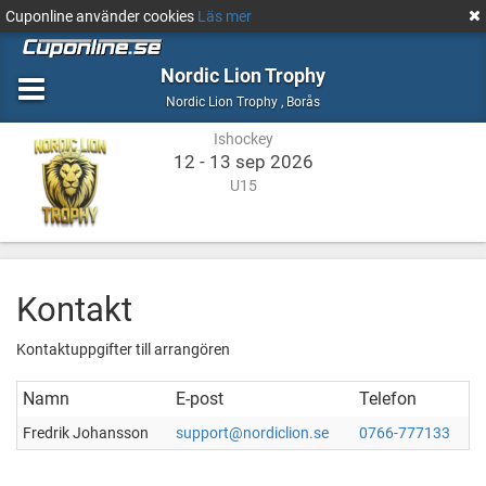
Cuponline använder cookies
Läs mer
Nordic Lion Trophy
Ishockey
Borås
Nordic Lion Trophy
,
Borås
Ishockey
12 - 13 sep 2026
U15
Kontakt
Kontaktuppgifter till arrangören
Namn
E-post
Telefon
Fredrik Johansson
support@nordiclion.se
0766-777133