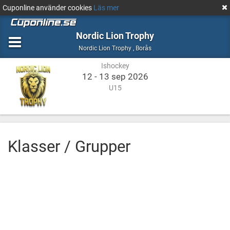
Cuponline använder cookies
Läs mer
Nordic Lion Trophy
Ishockey
Borås
Nordic Lion Trophy
,
Borås
Ishockey
12 - 13 sep 2026
U15
Klasser / Grupper