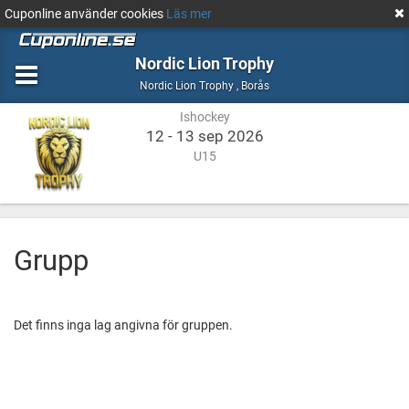
Cuponline använder cookies
Läs mer
Nordic Lion Trophy
Ishockey
Borås
Nordic Lion Trophy
,
Borås
Ishockey
12 - 13 sep 2026
U15
Grupp
Det finns inga lag angivna för gruppen.