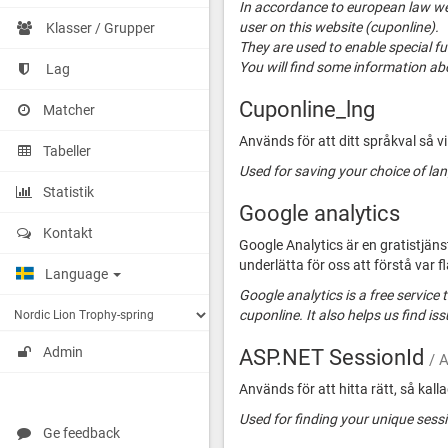
In accordance to european law we 
user on this website (cuponline).
Klasser / Grupper
They are used to enable special f
You will find some information a
Lag
Cuponline_lng
Matcher
Används för att ditt språkval så 
Tabeller
Used for saving your choice of la
Statistik
Google analytics
Kontakt
Google Analytics är en gratistjäns
underlätta för oss att förstå var f
Language
Google analytics is a free service
cuponline. It also helps us find i
ASP.NET SessionId
Admin
/ 
Används för att hitta rätt, så kall
Used for finding your unique sessi
Ge feedback