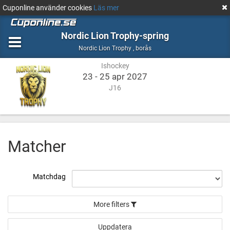
Cuponline använder cookies
Läs mer
Nordic Lion Trophy-spring
Ishockey
borås
Nordic Lion Trophy
,
borås
Ishockey
23 - 25 apr 2027
J16
Matcher
Matchdag
More filters