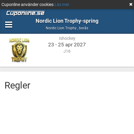
Cuponline använder cookies
Läs mer
Nordic Lion Trophy-spring
Ishockey
borås
Nordic Lion Trophy
,
borås
Ishockey
23 - 25 apr 2027
J16
Regler