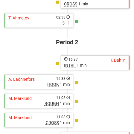
CROSS
1 min
02:33
T. Ahmetov
3
- 1
Period 2
16:37
I. Dahlin
INTRF
1 min
15:33
A. Laönnefors
HOOK
1 min
11:08
M. Marklund
ROUGH
1 min
11:08
M. Marklund
CROSS
1 min