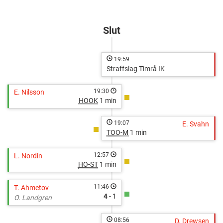
http://cuponline.se/gameView.aspx?
cupid=36707&gameid=325908
Slut
19:59
Straffslag Timrå IK
19:30
E. Nilsson
HOOK
1 min
19:07
E. Svahn
TOO-M
1 min
12:57
L. Nordin
HO-ST
1 min
11:46
T. Ahmetov
4
- 1
O. Landgren
08:56
D. Drewsen