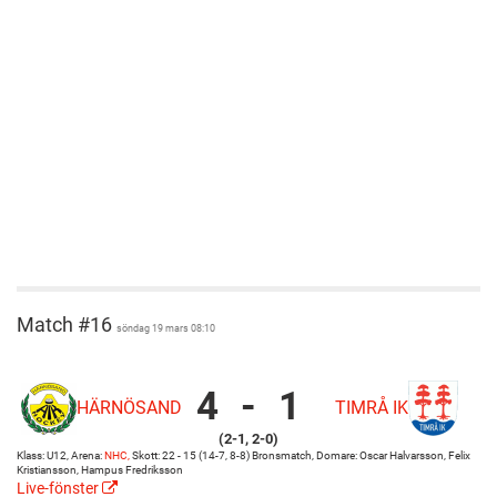
Match #16
söndag 19 mars 08:10
4
-
1
HÄRNÖSAND
TIMRÅ IK
Härnösand
NHC
(2-1, 2-0)
vs
NHC
Klass: U12, Arena:
NHC,
Skott: 22 - 15 (14-7, 8-8) Bronsmatch, Domare: Oscar Halvarsson, Felix
Timrå
Kristiansson, Hampus Fredriksson
IK
Live-fönster