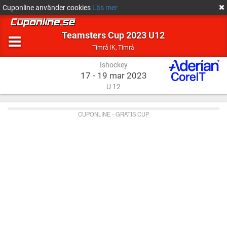
Cuponline använder cookies
Läs mer
Teamsters Cup 2023 U12
Ishockey
Timrå
Timrå IK
,
Timrå
Ishockey
17 - 19 mar 2023
U 12
CUPONLINE - GRATIS CUP