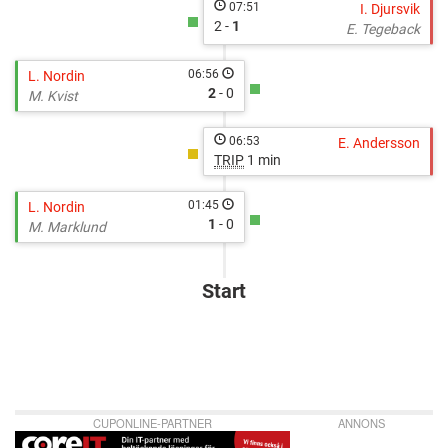
07:51
I. Djursvik
2 -
1
E. Tegeback
06:56
L. Nordin
2
- 0
M. Kvist
06:53
E. Andersson
TRIP
1 min
01:45
L. Nordin
1
- 0
M. Marklund
Start
CUPONLINE-PARTNER
ANNONS