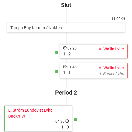
Lidingö
Slut
11:00
Tampa Bay tar ut målvakten
09:25
A. Wallin Lvhc
1 -
2
01:45
A. Wallin Lvhc
1 -
1
J. Endler Lvhc
Period 2
L. Ström Lundqvist Lvhc
Back/FW
04:30
1
- 0