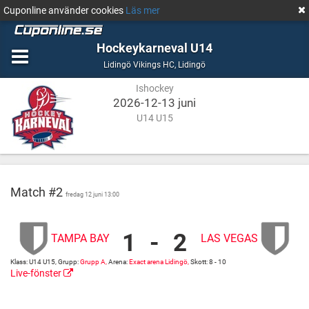
Cuponline använder cookies
Läs mer
Hockeykarneval U14
Ishockey
Lidingö
Lidingö Vikings HC
,
Lidingö
Ishockey
2026-12-13 juni
U14 U15
Match #2
fredag 12 juni 13:00
1
-
2
TAMPA BAY
LAS VEGAS
Tampa
Exact
Bay
arena
Klass: U14 U15, Grupp:
Grupp A,
Arena:
Exact arena Lidingö,
Skott: 8 - 10
vs
Lidingö
Live-fönster
Las
Exact
http://cuponline.se/gameView.aspx?
Vegas
arena
cupid=38813&gameid=367452