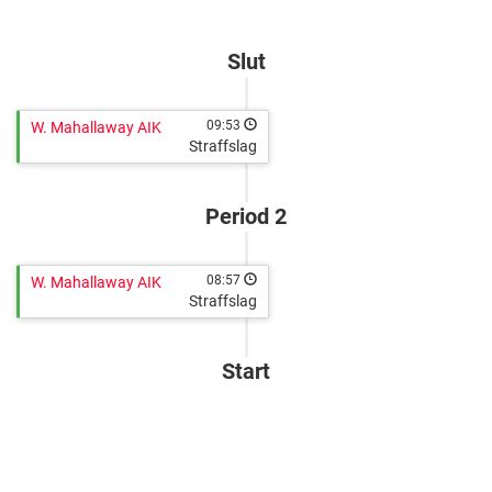
Edmonton
arena
http://cuponline.se/gameView.aspx?
Lidingö
cupid=38813&gameid=367459
Slut
09:53
W. Mahallaway AIK
Straffslag
Period 2
08:57
W. Mahallaway AIK
Straffslag
Start