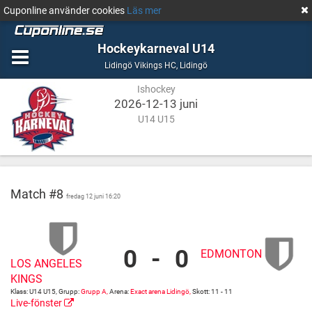
Cuponline använder cookies
Läs mer
Hockeykarneval U14
Ishockey
Lidingö
Lidingö Vikings HC
,
Lidingö
Ishockey
2026-12-13 juni
U14 U15
Match #8
fredag 12 juni 16:20
0
-
0
EDMONTON
Los
Exact
LOS ANGELES
Angeles
arena
KINGS
Kings
Lidingö
Klass: U14 U15, Grupp:
Grupp A,
Arena:
Exact arena Lidingö,
Skott: 11 - 11
vs
Exact
Live-fönster