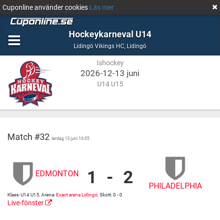
Cuponline använder cookies
Läs mer
Hockeykarneval U14
Ishockey
Lidingö
Lidingö Vikings HC
,
Lidingö
Ishockey
2026-12-13 juni
U14 U15
Match #32
lørdag 13 juni 16:05
1
-
2
EDMONTON
Edmonton
Exact
PHILADELPHIA
vs
arena
Klass: U14 U15, Arena:
Exact arena Lidingö,
Skott: 0 - 0
Philadelphia
Lidingö
Live-fönster
Exact
http://cuponline.se/gameView.aspx?
arena