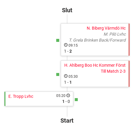
cupid=38813&gameid=367483
Lidingö
Slut
N. Biberg Värmdö Hc
M. Pilö Lvhc
T. Grela Brinken Back/Forward
09:15
1 -
2
H. Ahlberg Boo Hc Kommer Först
Till Match 2-3
05:30
1 -
1
05:20
E. Tropp Lvhc
1
- 0
Start