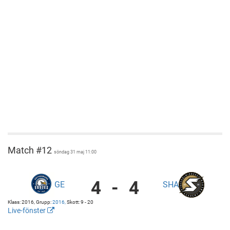
Match #12
söndag 31 maj 11:00
4
-
4
GE
SHA
Gothenburg
Eagles
Klass: 2016, Grupp:
2016,
Skott: 9 - 20
vs
Live-fönster
Stockholm
http://cuponline.se/gameView.aspx?