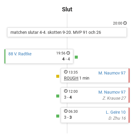
Hockey
cupid=39749&gameid=367394
Academy
Slut
20:00
matchen slutar 4-4. skotten 9-20. MVP 91 och 26
19:56
88 V. Radtke
4
- 4
13:35
M. Naumov 97
ROUGH
1 min
12:00
M. Naumov 97
3 -
4
Z. Krause 27
06:30
L. Geire 10
3 -
3
D. Zhu 16