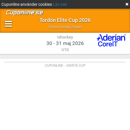
Cuponline använder cookies
Läs mer
Tordön Elite Cup 2026
Ishockey
Salem
Tordön hockey
,
Salem
Ishockey
30 - 31 maj 2026
U10
CUPONLINE - GRATIS CUP