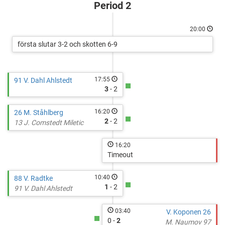
Period 2
20:00
första slutar 3-2 och skotten 6-9
17:55
91 V. Dahl Ahlstedt
3
- 2
16:20
26 M. Ståhlberg
2
- 2
13 J. Comstedt Miletic
16:20
Timeout
10:40
88 V. Radtke
1
- 2
91 V. Dahl Ahlstedt
03:40
V. Koponen 26
0 -
2
M. Naumov 97